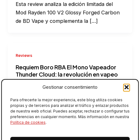
Esta review analiza la edición limitada del
Mod Rayden 100 V2 Glossy Forged Carbon
de BD Vape y complementa la […]
Reviews
Requiem Boro RBA El Mono Vapeador
Thunder Cloud: la revolución en vapeo
reparable
Gestionar consentimiento
Reviews
/
Miguel Angel
Para ofrecerte la mejor experiencia, este blog utiliza cookies
El mundo del vapeo da la bienvenida a una
propias y de terceros para analizar el tráfico y enlazar productos
auténtica novedad: el Requiem Boro RBA El
de nuestra web oficial. Puedes aceptar, rechazar o configurar tus
preferencias en cualquier momento. Más información en nuestra
Mono Vapeador Thunder Cloud,
Política de cookies
.