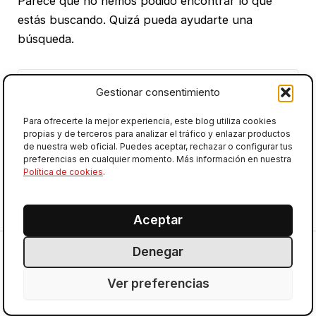
Parece que no hemos podido encontrar lo que
estás buscando. Quizá pueda ayudarte una
búsqueda.
Buscar
por:
Gestionar consentimiento
Para ofrecerte la mejor experiencia, este blog utiliza cookies
propias y de terceros para analizar el tráfico y enlazar productos
de nuestra web oficial. Puedes aceptar, rechazar o configurar tus
preferencias en cualquier momento. Más información en nuestra
Política de cookies
.
Aceptar
Denegar
Vapsense Blog – Comparativas y tutoriales de
vapeo
Ver preferencias