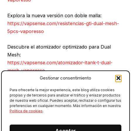
Explora la nueva versión con doble malla:
https://vapsense.com/resistencias-gti-dual-mesh-
5pcs-vaporesso
Descubre el atomizador optimizado para Dual
Mesh:
https://vapsense.com/atomizador-itank-t-dual-
mesh-vaporesso
Gestionar consentimiento
Kit diseñado para esta tecnología:
Para ofrecerte la mejor experiencia, este blog utiliza cookies
https://vapsense.com/armour-ultra-kit-5500mah-
propias y de terceros para analizar el tráfico y enlazar productos
de nuestra web oficial. Puedes aceptar, rechazar o configurar tus
vaporesso
preferencias en cualquier momento. Más información en nuestra
Política de cookies
.
ANTERIOR
Aceptar